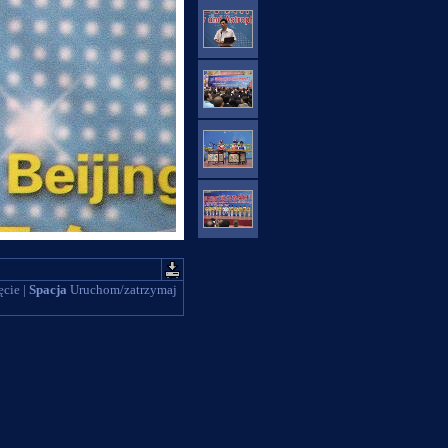
ęcie |
Spacja
Uruchom/zatrzymaj