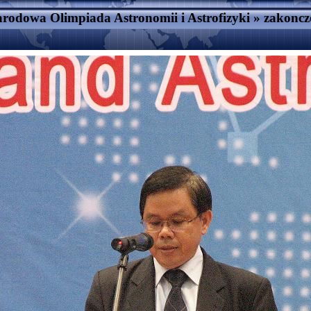
rodowa Olimpiada Astronomii i Astrofizyki
»
zakoncz