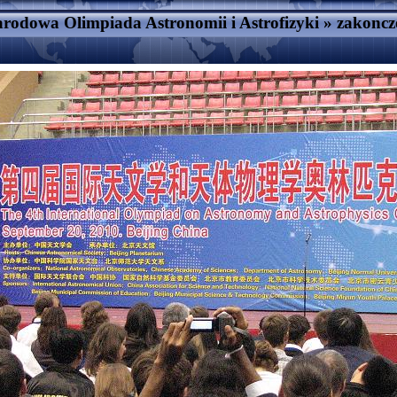
rodowa Olimpiada Astronomii i Astrofizyki
»
zakoncz