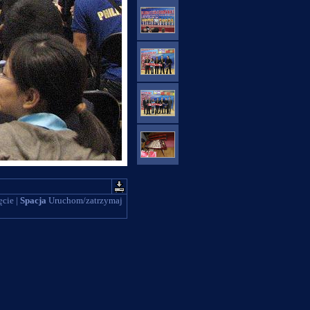
ęcie |
Spacja
Uruchom/zatrzymaj