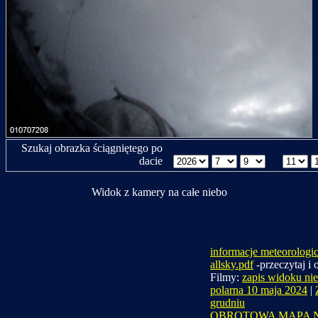
Szukaj obrazka ściągniętego po
dacie
Widok z kamery na całe niebo
informacje meteorologi
allsky.pdf
-przeczytaj i
Filmy:
zapis widoku nie
polarna 10 maja 2024
|
grudniu
OBROTOWA MAPA 