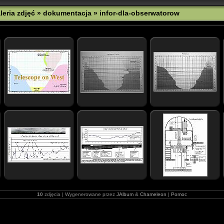
leria zdjęć
»
dokumentacja
» infor-dla-obserwatorow
10
zdjęcia | Wygenerowane przez
JAlbum
&
Chameleon
|
Pomoc