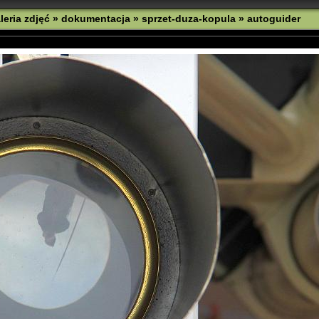
leria zdjęć
»
dokumentacja
»
sprzet-duza-kopula
»
autoguider