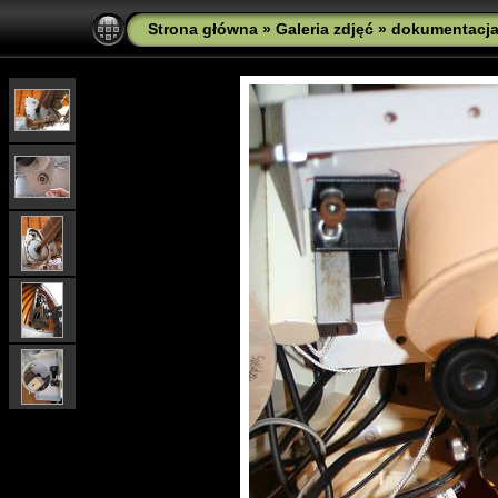
Strona główna
»
Galeria zdjęć
»
dokumentacj