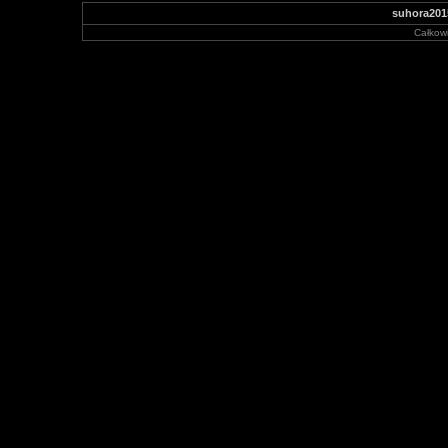
suhora201
Całkowi