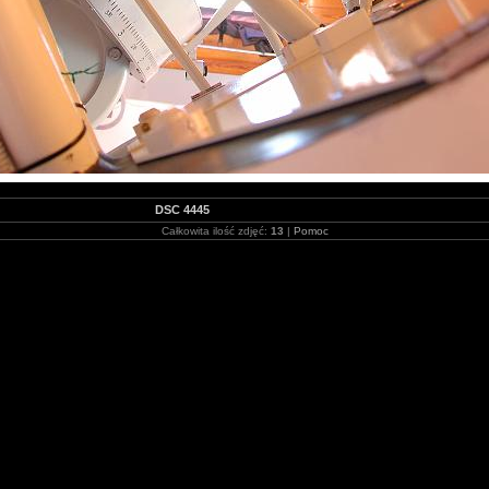
DSC 4445
Całkowita ilość zdjęć:
13
|
Pomoc