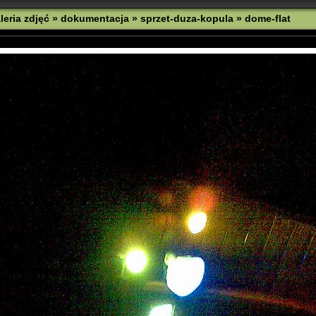
leria zdjęć
»
dokumentacja
»
sprzet-duza-kopula
»
dome-flat