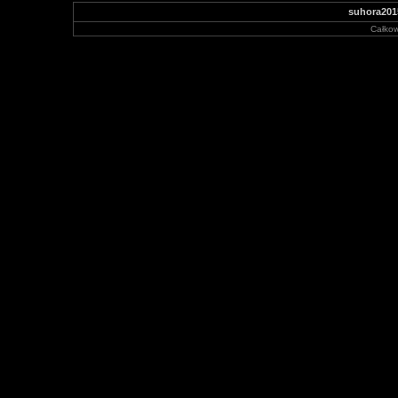
suhora201
Całkow