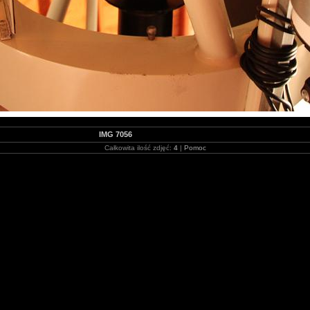
IMG 7056
Całkowita ilość zdjęć:
4
|
Pomoc