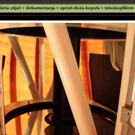
leria zdjęć
»
dokumentacja
»
sprzet-duza-kopula
»
teleskop60cm