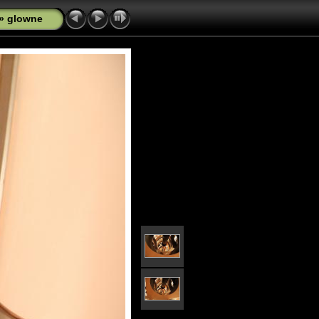
»
glowne