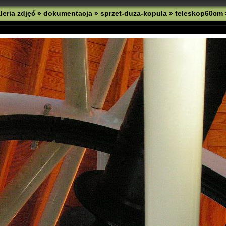
leria zdjęć
»
dokumentacja
»
sprzet-duza-kopula
»
teleskop60cm