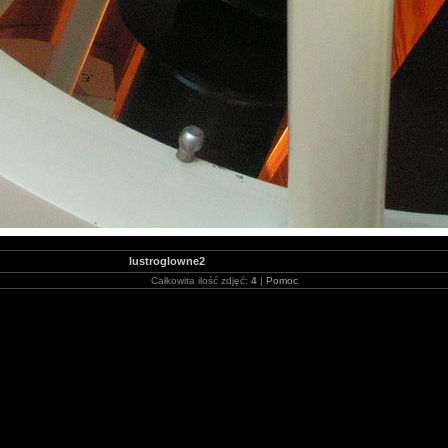
lustroglowne2
Całkowita ilość zdjęć:
4
|
Pomoc