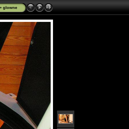
»
glowne