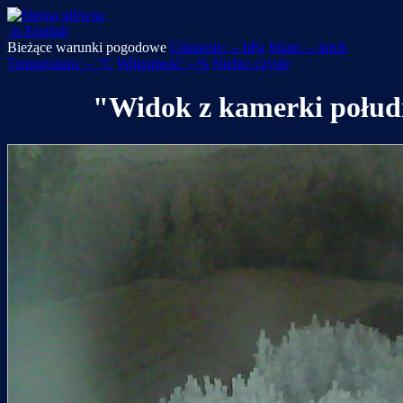
in English
Bieżące warunki pogodowe
Ciśnienie: -- hPa
Wiatr: -- km/h
Temperatura: -- °C
Wilgotność: --%
Niebo: czyste
"Widok z kamerki połud