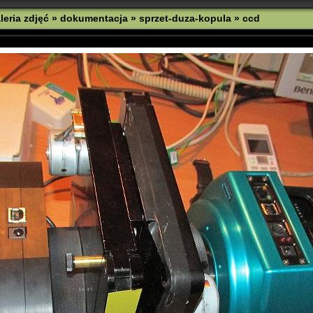
leria zdjęć
»
dokumentacja
»
sprzet-duza-kopula
»
ccd