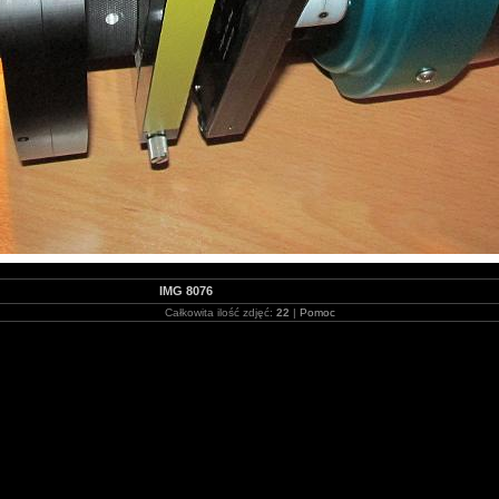
IMG 8076
Całkowita ilość zdjęć:
22
|
Pomoc