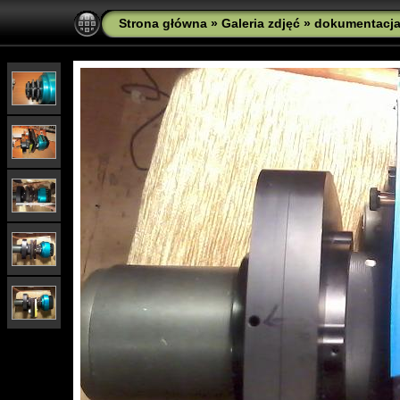
Strona główna
»
Galeria zdjęć
»
dokumentacj