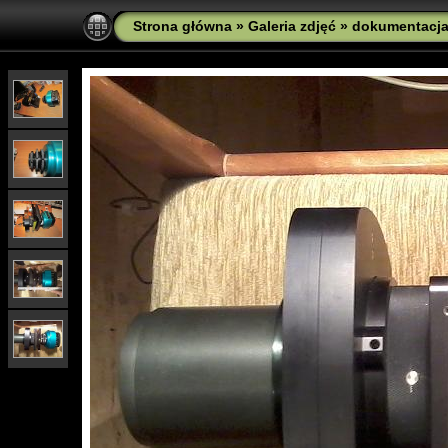
Strona główna
»
Galeria zdjęć
»
dokumentacj