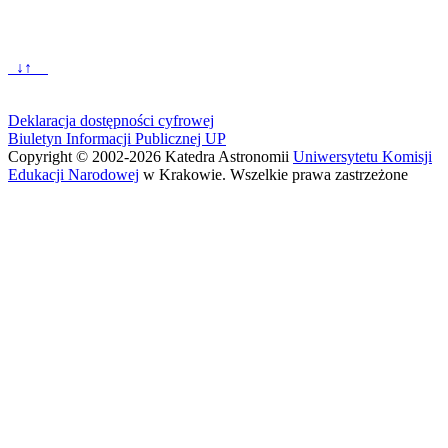
↓↑
Powrót
do
Deklaracja dostępności cyfrowej
strony
Biuletyn Informacji Publicznej UP
głównej
Copyright © 2002-2026 Katedra Astronomii
Uniwersytetu Komisji
Obserwatorium
Edukacji Narodowej
w Krakowie. Wszelkie prawa zastrzeżone