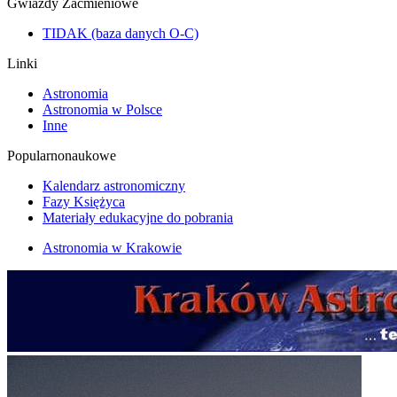
Gwiazdy Zaćmieniowe
TIDAK (baza danych O-C)
Linki
Astronomia
Astronomia w Polsce
Inne
Popularnonaukowe
Kalendarz astronomiczny
Fazy Księżyca
Materiały edukacyjne do pobrania
Astronomia w Krakowie