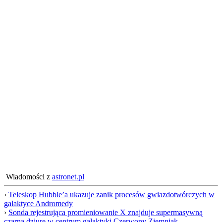
Wiadomości z
astronet.pl
›
Teleskop Hubble’a ukazuje zanik procesów gwiazdotwórczych w
galaktyce Andromedy
›
Sonda rejestrująca promieniowanie X znajduje supermasywną
czarną dziurę w centrum galaktyki Czerwony Ziemniak