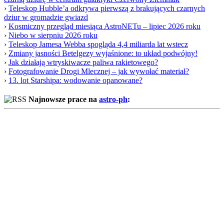
›
Teleskop Hubble’a odkrywa pierwszą z brakujących czarnych
dziur w gromadzie gwiazd
›
Kosmiczny przegląd miesiąca AstroNETu – lipiec 2026 roku
›
Niebo w sierpniu 2026 roku
›
Teleskop Jamesa Webba spogląda 4,4 miliarda lat wstecz
›
Zmiany jasności Betelgezy wyjaśnione: to układ podwójny!
›
Jak działają wtryskiwacze paliwa rakietowego?
›
Fotografowanie Drogi Mlecznej – jak wywołać materiał?
›
13. lot Starshipa: wodowanie opanowane?
Najnowsze prace na
astro-ph
: